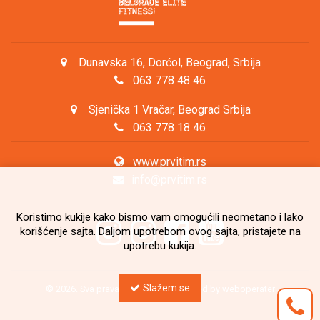
Dunavska 16, Dorćol, Beograd, Srbija
063 778 48 46
Sjenička 1 Vračar, Beograd Srbija
063 778 18 46
www.prvitim.rs
info@prvitim.rs
Koristimo kukije kako bismo vam omogućili neometano i lako
korišćenje sajta. Daljom upotrebom ovog sajta, pristajete na
upotrebu kukija.
Slažem se
© 2026. Sva prava zadržana. Developed by
weboperater