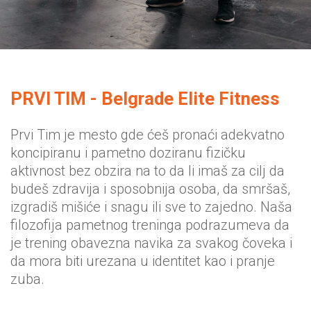
PRVI TIM - Belgrade Elite Fitness
Prvi Tim je mesto gde ćeš pronaći adekvatno
koncipiranu i pametno doziranu fizičku
aktivnost bez obzira na to da li imaš za cilj da
budeš zdravija i sposobnija osoba, da smršaš,
izgradiš mišiće i snagu ili sve to zajedno. Naša
filozofija pametnog treninga podrazumeva da
je trening obavezna navika za svakog čoveka i
da mora biti urezana u identitet kao i pranje
zuba.