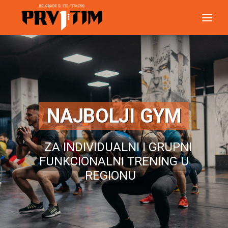
NAJBOLJI GYM
ZA INDIVIDUALNI I GRUPNI
FUNKCIONALNI TRENING U
REGIONU